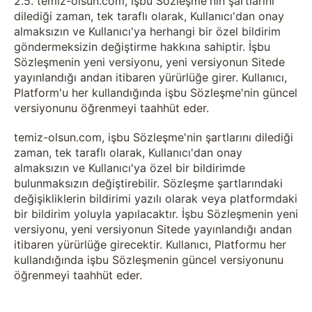
2.5. temiz-olsun.com, işbu Sözleşme'nin şartlarını
dilediği zaman, tek taraflı olarak, Kullanıcı'dan onay
almaksızın ve Kullanıcı'ya herhangi bir özel bildirim
göndermeksizin değiştirme hakkına sahiptir. İşbu
Sözleşmenin yeni versiyonu, yeni versiyonun Sitede
yayınlandığı andan itibaren yürürlüğe girer. Kullanıcı,
Platform'u her kullandığında işbu Sözleşme'nin güncel
versiyonunu öğrenmeyi taahhüt eder.
temiz-olsun.com, işbu Sözleşme'nin şartlarını dilediği
zaman, tek taraflı olarak, Kullanıcı'dan onay
almaksızın ve Kullanıcı'ya özel bir bildirimde
bulunmaksızın değiştirebilir. Sözleşme şartlarındaki
değişikliklerin bildirimi yazılı olarak veya platformdaki
bir bildirim yoluyla yapılacaktır. İşbu Sözleşmenin yeni
versiyonu, yeni versiyonun Sitede yayınlandığı andan
itibaren yürürlüğe girecektir. Kullanıcı, Platformu her
kullandığında işbu Sözleşmenin güncel versiyonunu
öğrenmeyi taahhüt eder.