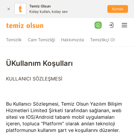
Temiz Olsun
Açmak
Kolay kullan, kolay sev
Temizlik
Cam Temizliği
Hakkımızda
Temizlikçi Ol
ÜKullanım Koşulları
KULLANICI SÖZLEŞMESİ
Bu Kullanıcı Sözleşmesi, Temiz Olsun Yazılım Bilişim
Hizmetleri Limited Şirketi tarafından sağlanan, web
sitesi ve IOS/Android tabanlı mobil uygulamaları
içeren, topluca “Platform” olarak anılan teknoloji
platformunun kullanım şart ve koşullarını düzenler.