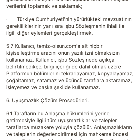
verilerini toplamak ve saklamak;
· Türkiye Cumhuriyeti'nin yürürlükteki mevzuatının
gerekliliklerinin yanı sıra işbu Sözleşmenin ihlali ile
ilgili diğer eylemleri gerçekleştirmek.
5.7 Kullanıcı, temiz-olsun.com'a ait hiçbir
kişiselleştirme aracını onun yazılı izni olmaksızın
kullanamaz. Kullanıcı, işbu Sözleşmede açıkça
belirtilmedikçe, bilgi içeriği de dahil olmak üzere
Platformun bölümlerini tekrarlayamaz, kopyalayamaz,
çoğaltamaz, satamaz ve üçüncü taraflara aktaramaz,
işleyemez ve başka şekilde kullanamaz.
6.
Uyuşmazlık Çözüm Prosedürleri.
6.1 Tarafların bu Anlaşma hükümlerini yerine
getirmesiyle ilgili tüm uyuşmazlıklar ve talepler
taraflarca müzakere yoluyla çözülür. Anlaşmazlıkların
ve taleplerin değerlendirilmesi için mahkeme öncesi