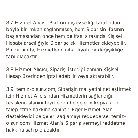
3.7 Hizmet Alıcısı, Platform işlevselliği tarafından
böyle bir imkan sağlanmışsa, hem Siparişin ifasının
başlamasından önce hem de ifası sırasında Kişisel
Hesabı aracılığıyla Siparişe ek Hizmetler ekleyebilir.
Bu durumda, Hizmetlerin nihai fiyatı da değişikliğe
tabi olacaktır.
3.8 Hizmet Alıcısı, Siparişi istediği zaman Kişisel
Hesap üzerinden iptal edebilir veya aktarabilir.
3.9. temiz-olsun.com, Siparişin maliyetini netleştirmek
için Hizmet Alıcısından Hizmetlerin sağlandığı
tesislerin alanını teyit eden belgelerin kopyalarını
talep etme hakkına sahiptir. Eğer Hizmet Alan
destekleyici belgeleri sağlamayı reddederse, temiz-
olsun.com Hizmet Alan'a Sipariş vermeyi reddetme
hakkına sahip olacaktır.