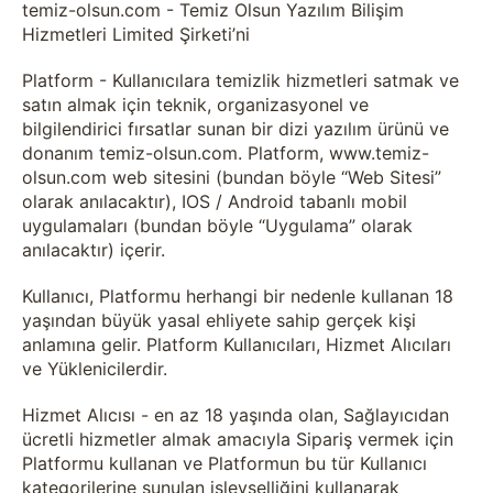
temiz-olsun.com
- Temiz Olsun Yazılım Bilişim
Hizmetleri Limited Şirketi’ni
Platform - Kullanıcılara temizlik hizmetleri satmak ve
satın almak için teknik, organizasyonel ve
bilgilendirici fırsatlar sunan bir dizi yazılım ürünü ve
donanım temiz-olsun.com. Platform, www.temiz-
olsun.com web sitesini (bundan böyle “Web Sitesi”
olarak anılacaktır), IOS / Android tabanlı mobil
uygulamaları (bundan böyle “Uygulama” olarak
anılacaktır) içerir.
Kullanıcı, Platformu herhangi bir nedenle kullanan 18
yaşından büyük yasal ehliyete sahip gerçek kişi
anlamına gelir. Platform Kullanıcıları, Hizmet Alıcıları
ve Yüklenicilerdir.
Hizmet Alıcısı - en az 18 yaşında olan, Sağlayıcıdan
ücretli hizmetler almak amacıyla Sipariş vermek için
Platformu kullanan ve Platformun bu tür Kullanıcı
kategorilerine sunulan işlevselliğini kullanarak