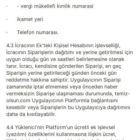
· - vergi̇ mükellefi̇ ki̇mli̇k numarasi
· ikamet yeri
· Telefon numarası.
4.3 İcracının Ek'teki Kişisel Hesabının işlevselliği,
İcracının Siparişlerin dağıtımı ve yerine getirilmesi için
uygun olduğu gün ve saatleri belirlemesine olanak
tanır. İcracı, kendisine gönderilen Siparişi, en geç
Siparişin yerine getirileceği günden önceki gün
reddetme hakkına sahiptir. Uygulayıcının Siparişi
zamanında iptal etmemesi veya önceden haber
vermeksizin Siparişe ulaşmaması durumunda, temiz-
olsun.com Uygulayıcının Platformla bağlantısını
kesebilir veya Siparişlerin bu Uygulayıcıya dağıtımını
daha da kısıtlayabilir.
4.4 Yüklenici'nin Platform'un ücretli ek işlevsel
(yazılım) özelliklerini kullanmasına ilişkin ücret,