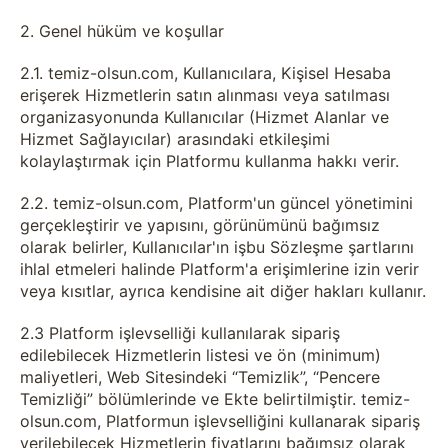
2. Genel hüküm ve koşullar
2.1. temiz-olsun.com, Kullanıcılara, Kişisel Hesaba
erişerek Hizmetlerin satın alınması veya satılması
organizasyonunda Kullanıcılar (Hizmet Alanlar ve
Hizmet Sağlayıcılar) arasındaki etkileşimi
kolaylaştırmak için Platformu kullanma hakkı verir.
2.2. temiz-olsun.com, Platform'un güncel yönetimini
gerçekleştirir ve yapısını, görünümünü bağımsız
olarak belirler, Kullanıcılar'ın işbu Sözleşme şartlarını
ihlal etmeleri halinde Platform'a erişimlerine izin verir
veya kısıtlar, ayrıca kendisine ait diğer hakları kullanır.
2.3 Platform işlevselliği kullanılarak sipariş
edilebilecek Hizmetlerin listesi ve ön (minimum)
maliyetleri, Web Sitesindeki “Temizlik”, “Pencere
Temizliği” bölümlerinde ve Ekte belirtilmiştir. temiz-
olsun.com, Platformun işlevselliğini kullanarak sipariş
verilebilecek Hizmetlerin fiyatlarını bağımsız olarak