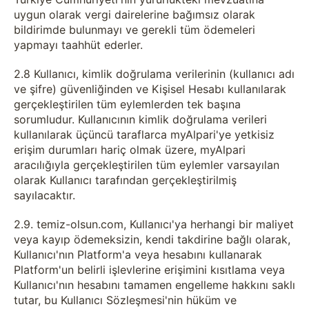
uygun olarak vergi dairelerine bağımsız olarak
bildirimde bulunmayı ve gerekli tüm ödemeleri
yapmayı taahhüt ederler.
2.8 Kullanıcı, kimlik doğrulama verilerinin (kullanıcı adı
ve şifre) güvenliğinden ve Kişisel Hesabı kullanılarak
gerçekleştirilen tüm eylemlerden tek başına
sorumludur. Kullanıcının kimlik doğrulama verileri
kullanılarak üçüncü taraflarca myAlpari'ye yetkisiz
erişim durumları hariç olmak üzere, myAlpari
aracılığıyla gerçekleştirilen tüm eylemler varsayılan
olarak Kullanıcı tarafından gerçekleştirilmiş
sayılacaktır.
2.9. temiz-olsun.com, Kullanıcı'ya herhangi bir maliyet
veya kayıp ödemeksizin, kendi takdirine bağlı olarak,
Kullanıcı'nın Platform'a veya hesabını kullanarak
Platform'un belirli işlevlerine erişimini kısıtlama veya
Kullanıcı'nın hesabını tamamen engelleme hakkını saklı
tutar, bu Kullanıcı Sözleşmesi'nin hüküm ve