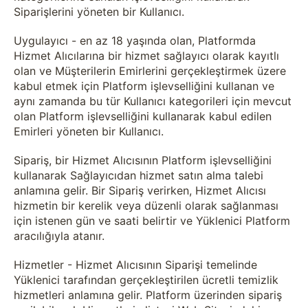
Siparişlerini yöneten bir Kullanıcı.
Uygulayıcı - en az 18 yaşında olan, Platformda
Hizmet Alıcılarına bir hizmet sağlayıcı olarak kayıtlı
olan ve Müşterilerin Emirlerini gerçekleştirmek üzere
kabul etmek için Platform işlevselliğini kullanan ve
aynı zamanda bu tür Kullanıcı kategorileri için mevcut
olan Platform işlevselliğini kullanarak kabul edilen
Emirleri yöneten bir Kullanıcı.
Sipariş, bir Hizmet Alıcısının Platform işlevselliğini
kullanarak Sağlayıcıdan hizmet satın alma talebi
anlamına gelir. Bir Sipariş verirken, Hizmet Alıcısı
hizmetin bir kerelik veya düzenli olarak sağlanması
için istenen gün ve saati belirtir ve Yüklenici Platform
aracılığıyla atanır.
Hizmetler - Hizmet Alıcısının Siparişi temelinde
Yüklenici tarafından gerçekleştirilen ücretli temizlik
hizmetleri anlamına gelir. Platform üzerinden sipariş