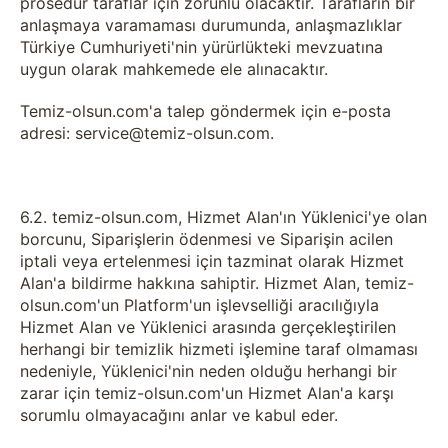
prosedür taraflar için zorunlu olacaktır. Tarafların bir
anlaşmaya varamaması durumunda, anlaşmazlıklar
Türkiye Cumhuriyeti'nin yürürlükteki mevzuatına
uygun olarak mahkemede ele alınacaktır.
Temiz-olsun.com'a talep göndermek için e-posta
adresi:
service@temiz-olsun.com.
6.2. temiz-olsun.com, Hizmet Alan'ın Yüklenici'ye olan
borcunu, Siparişlerin ödenmesi ve Siparişin acilen
iptali veya ertelenmesi için tazminat olarak Hizmet
Alan'a bildirme hakkına sahiptir. Hizmet Alan, temiz-
olsun.com'un Platform'un işlevselliği aracılığıyla
Hizmet Alan ve Yüklenici arasında gerçekleştirilen
herhangi bir temizlik hizmeti işlemine taraf olmaması
nedeniyle, Yüklenici'nin neden olduğu herhangi bir
zarar için temiz-olsun.com'un Hizmet Alan'a karşı
sorumlu olmayacağını anlar ve kabul eder.